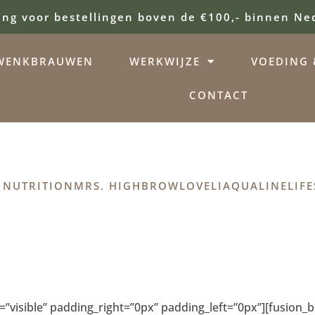
ing voor bestellingen boven de €100,- binnen Ne
WENKBRAUWEN
WERKWIJZE
VOEDING &
CONTACT
 NUTRITION
MRS. HIGHBROW
LOVELI
AQUALINE
LIFE
”visible” padding_right=”0px” padding_left=”0px”][fusion_