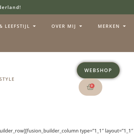
derland!
 LEEFSTIJL
OVER MIJ
MERKEN
WEBSHOP
STYLE
0
builder_row][fusion_builder_column type=”1_1″ layout=”1_1″