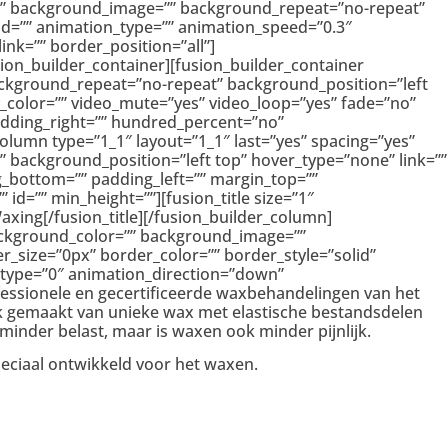
yes” background_image=”” background_repeat=”no-repeat”
id=”” animation_type=”” animation_speed=”0.3″
nk=”” border_position=”all”]
on_builder_container][fusion_builder_container
ckground_repeat=”no-repeat” background_position=”left
_color=”” video_mute=”yes” video_loop=”yes” fade=”no”
adding_right=”” hundred_percent=”no”
lumn type=”1_1″ layout=”1_1″ last=”yes” spacing=”yes”
background_position=”left top” hover_type=”none” link=””
g_bottom=”” padding_left=”” margin_top=””
d=”” min_height=””][fusion_title size=”1″
axing[/fusion_title][/fusion_builder_column]
background_color=”” background_image=””
r_size=”0px” border_color=”” border_style=”solid”
_type=”0″ animation_direction=”down”
rofessionele en gecertificeerde waxbehandelingen van het
ik gemaakt van unieke wax met elastische bestandsdelen
 minder belast, maar is waxen ook minder pijnlijk.
eciaal ontwikkeld voor het waxen.