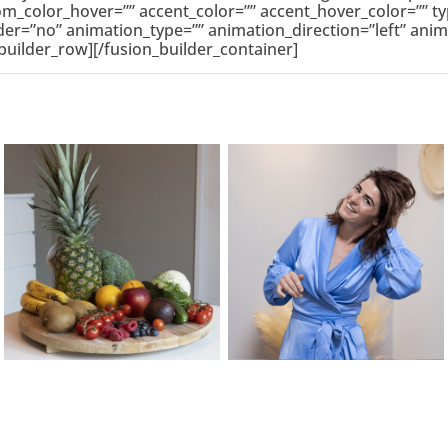
m_color_hover=”” accent_color=”” accent_hover_color=”” ty
vider=”no” animation_type=”” animation_direction=”left” an
builder_row][/fusion_builder_container]