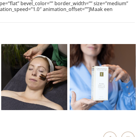
pe=”flat” bevel_color=”” border_width=”” size=”medium”
imation_speed=”1.0″ animation_offset=””]Maak een