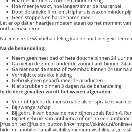
Haartjes komen zachter en minder terug
Hoe meer je waxt, hoe langerzamer de haargroei
Door de unieke film- en striphars is waxen minder pijn
Geen stoppels en harde haren meer
Let er op dat er haartjes moeten staan op het moment van
ontharen/scheren.
Na een eerste waxbehandeling kan de huid iets geiiriteerd en
Na de behandeling:
Neem geen heet bad of hete douche binnen 24 uur na
Ga niet in de zon of onder de zonnebank binnen 24 u
Ga niet naar de sauna of zwembad binnen 24 uur na 
Vermijdt te strakke kleding
Gebruik geen geparfumeerde producten
Niet scrubben binnen 3 dagen na de behandeling.
In de deze gevallen wordt het waxen afgeraden:
Voor of tijdens de menstruatie als er sprake is van e
Bij zwangerschap
Bij gebruik van bepaalde medicijnen zoals Retin-A, Ren
Bij het gebruik van antibiotica of net na een antibio
[/fusion_text][fusion_button link=”https://skinics.nl/online
hide_on_mobile=”small-visibility,medium-visibility,large-vi