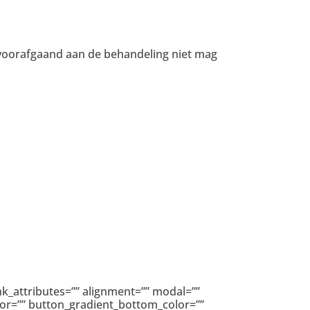
 voorafgaand aan de behandeling niet mag
link_attributes=”” alignment=”” modal=””
color=”” button_gradient_bottom_color=””