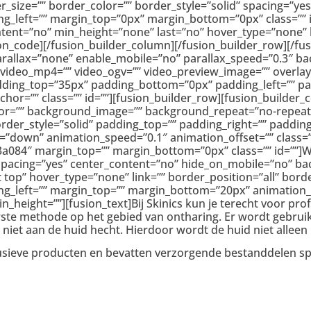
r_size=”” border_color=”” border_style=”solid” spacing=”
g_left=”” margin_top=”0px” margin_bottom=”0px” class=”” 
tent=”no” min_height=”none” last=”no” hover_type=”none” li
ode][/fusion_builder_column][/fusion_builder_row][/fusi
allax=”none” enable_mobile=”no” parallax_speed=”0.3″ ba
 video_mp4=”” video_ogv=”” video_preview_image=”” overlay
adding_top=”35px” padding_bottom=”0px” padding_left=”” p
=”” class=”” id=””][fusion_builder_row][fusion_builder_co
r=”” background_image=”” background_repeat=”no-repeat” 
order_style=”solid” padding_top=”” padding_right=”” paddin
down” animation_speed=”0.1″ animation_offset=”” class=”” i
#c3a084″ margin_top=”” margin_bottom=”0px” class=”” id=””]W
” spacing=”yes” center_content=”no” hide_on_mobile=”no” 
op” hover_type=”none” link=”” border_position=”all” borde
ng_left=”” margin_top=”” margin_bottom=”20px” animation
in_height=””][fusion_text]Bij Skinics kun je terecht voor p
uwste methode op het gebied van ontharing. Er wordt gebru
 niet aan de huid hecht. Hierdoor wordt de huid niet alleen
lusieve producten en bevatten verzorgende bestanddelen sp