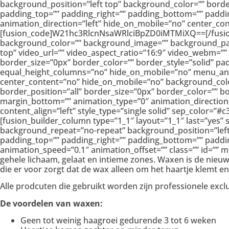
background_position=”left top” background_color=”” borde
padding_top=”” padding_right=”” padding_bottom=”” paddin
animation_direction=”left” hide_on_mobile=”no” center_con
[fusion_code]W21hc3RlcnNsaWRlciBpZD0iMTMiXQ==[/fusion_c
background_color=”” background_image=”” background_par
top” video_url=”” video_aspect_ratio=”16:9″ video_webm=””
border_size=”0px” border_color=”” border_style=”solid” p
equal_height_columns=”no” hide_on_mobile=”no” menu_anchor
center_content=”no” hide_on_mobile=”no” background_colo
border_position=”all” border_size=”0px” border_color=”” b
margin_bottom=”” animation_type=”0″ animation_direction=”
content_align=”left” style_type=”single solid” sep_color=”
[fusion_builder_column type=”1_1″ layout=”1_1″ last=”yes
background_repeat=”no-repeat” background_position=”left t
padding_top=”” padding_right=”” padding_bottom=”” paddi
animation_speed=”0.1″ animation_offset=”” class=”” id=”” m
gehele lichaam, gelaat en intieme zones. Waxen is de nie
die er voor zorgt dat de wax alleen om het haartje klemt en
Alle prodcuten die gebruikt worden zijn professionele exc
De voordelen van waxen:
Geen tot weinig haagroei gedurende 3 tot 6 weken