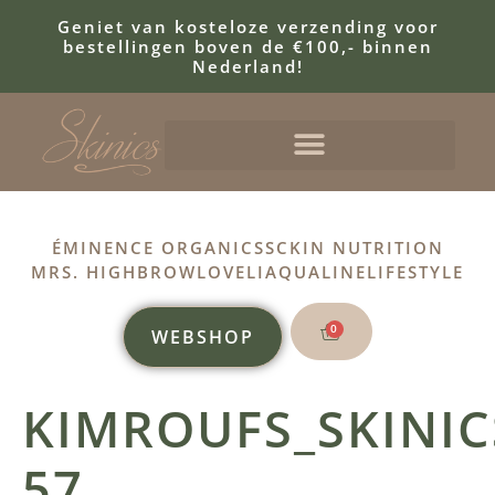
Geniet van kosteloze verzending voor
bestellingen boven de €100,- binnen
Nederland!
ÉMINENCE ORGANICS
SCKIN NUTRITION
MRS. HIGHBROW
LOVELI
AQUALINE
LIFESTYLE
0
WEBSHOP
KIMROUFS_SKINIC
57