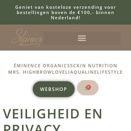
Geniet van kosteloze verzending voor
bestellingen boven de €100,- binnen
Nederland!
ÉMINENCE ORGANICS
SCKIN NUTRITION
MRS. HIGHBROW
LOVELI
AQUALINE
LIFESTYLE
0
WEBSHOP
VEILIGHEID EN
PRIVACY