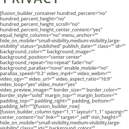
[fusion_builder_container hundred_percent=”no”
hundred_percent_height=”no”
hundred_percent_height_scroll=”no”
hundred_percent_height_center_content=”yes”
equal_height_columns=”no” menu_anchor=””
hide_on_mobile=”small-visibility,medium-visibility,large-
visibility” status=”published” publish_date=”” class=”” id=””
background_color=”” background_image=””
background_position=”center center”
background_repeat=”no-repeat” fade=”no”
background_parallax=”none” enable_mobile=”no”
parallax_speed=”0.3″ video_mp4=”” video_webm=””
video_ogv=”” video_url=”” video_aspect_ratio=”16:9″
video_loop=”yes” video_mute=”yes”
video_preview_image=”” border_size=”” border_color=””
border_style=”solid” margin_top=”” margin_bottom=””
padding_top=”” padding_right=”” padding_bottom=””
padding_left=””][fusion_builder_row]
[fusion_builder_column type=”1_1″ layout=”1_1″ spacing=””
center_content=”no” link=”” target=”_self” min_height=””
hide_on_mobile=”small-visibility,medium-visibility,large-
visibility” class=”” id=”” background_color=””