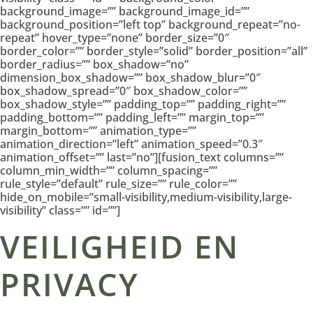
background_image=”” background_image_id=””
background_position=”left top” background_repeat=”no-
repeat” hover_type=”none” border_size=”0″
border_color=”” border_style=”solid” border_position=”all”
border_radius=”” box_shadow=”no”
dimension_box_shadow=”” box_shadow_blur=”0″
box_shadow_spread=”0″ box_shadow_color=””
box_shadow_style=”” padding_top=”” padding_right=””
padding_bottom=”” padding_left=”” margin_top=””
margin_bottom=”” animation_type=””
animation_direction=”left” animation_speed=”0.3″
animation_offset=”” last=”no”][fusion_text columns=””
column_min_width=”” column_spacing=””
rule_style=”default” rule_size=”” rule_color=””
hide_on_mobile=”small-visibility,medium-visibility,large-
visibility” class=”” id=””]
VEILIGHEID EN
PRIVACY