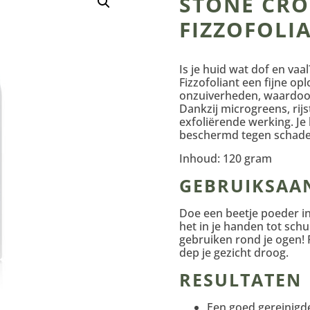
STONE CRO
FIZZOFOLI
Is je huid wat dof en va
Fizzofoliant een fijne op
onzuiverheden, waardoor 
Dankzij microgreens, rij
exfoliërende werking. Je 
beschermd tegen schadel
Inhoud: 120 gram
GEBRUIKSAA
Doe een beetje poeder in
het in je handen tot schu
gebruiken rond je ogen!
dep je gezicht droog.
RESULTATEN
Een goed gereinigd