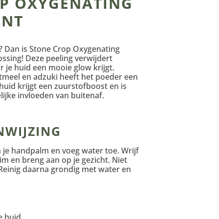
P OXYGENATING
ANT
al? Dan is Stone Crop Oxygenating
lossing! Deze peeling verwijdert
je huid een mooie glow krijgt.
stmeel en adzuki heeft het poeder een
huid krijgt een zuurstofboost en is
ijke invloeden van buitenaf.
NWIJZING
 je handpalm en voeg water toe. Wrijf
im en breng aan op je gezicht. Niet
 Reinig daarna grondig met water en
e huid