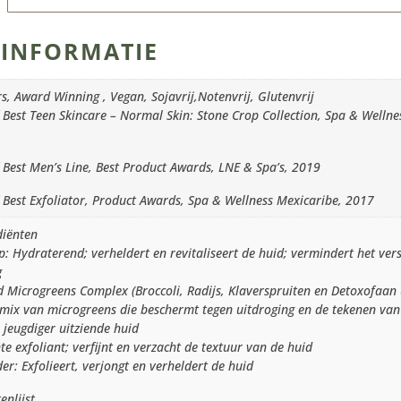
INFORMATIE
rs, Award Winning , Vegan, Sojavrij,Notenvrij, Glutenvrij
 Best Teen Skincare – Normal Skin: Stone Crop Collection, Spa & Welln
 Best Men’s Line, Best Product Awards, LNE & Spa’s, 2019
 Best Exfoliator, Product Awards, Spa & Wellness Mexicaribe, 2017
diënten
p: Hydraterend; verheldert en revitaliseert de huid; vermindert het ve
g
d Microgreens Complex (Broccoli, Radijs, Klaverspruiten en Detoxofaan u
 mix van microgreens die beschermt tegen uitdroging en de tekenen va
 jeugdiger uitziende huid
hte exfoliant; verfijnt en verzacht de textuur van de huid
er: Exfolieert, verjongt en verheldert de huid
enlijst