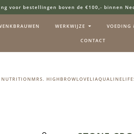
ing voor bestellingen boven de €100,- binnen Ne
WENKBRAUWEN
WERKWIJZE
VOEDING &
CONTACT
 NUTRITION
MRS. HIGHBROW
LOVELI
AQUALINE
LIFE