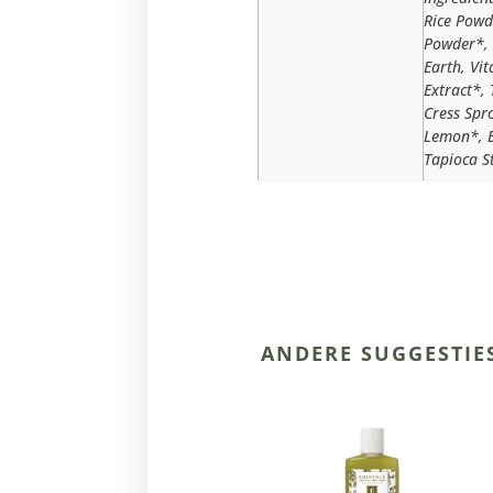
Rice Powd
Powder*, 
Earth, Vi
Extract*,
Cress Spr
Lemon*, B
Tapioca S
ANDERE SUGGESTIE