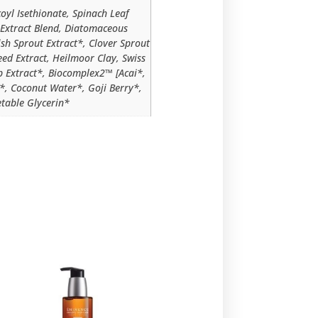
oyl Isethionate, Spinach Leaf
 Extract Blend, Diatomaceous
ish Sprout Extract*, Clover Sprout
eed Extract, Heilmoor Clay, Swiss
op Extract*, Biocomplex2™ [Acai*,
, Coconut Water*, Goji Berry*,
etable Glycerin*