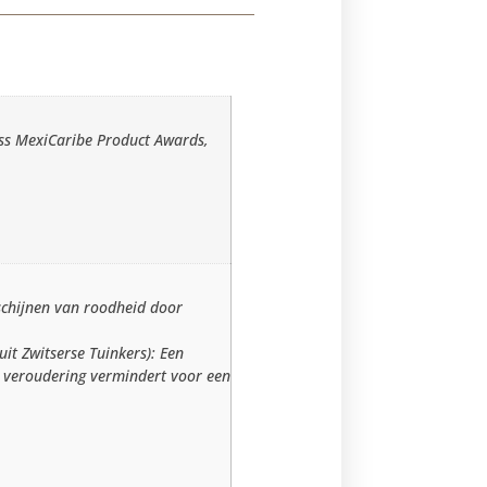
ess MexiCaribe Product Awards,
rschijnen van roodheid door
it Zwitserse Tuinkers): Een
n veroudering vermindert voor een