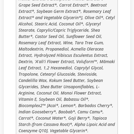
Grape Seed Extract*, Carrot Extract*, Beetroot
Extract*, Soybean Germ Extract*, Rosemary Leaf
Extract* and Vegetable Glycerin*], Olive Oil*, Cetyl
Alcohol, Stearic Acid, Coconut Oil*, Glyceryl
Stearate, Caprylic/Capric Triglyceride, Shea
Butter*, Castor Seed Oil, Sunflower Seed Oil,
Rosemary Leaf Extract, Wine, Tara Tree Gum,
Maltodextrin, Propanediol, Acmella Oleracea
Extract, Hydrolyzed Hibiscus Esculentus Extract,
Dextrin, ‘A’ali’i Flower Extract, Voluform™, Māmaki
Leaf Extract, 1,2 Hexanediol, Caprylyl Glycol,
Tropolone, Cetearyl Glucoside, Stevioside,
Candelilla Wax, Kokum Seed Butter, Soybean
Glycerides, Shea Butter Unsaponifiables, L-
Arginine, Coconut Oil, Monoi Flower Extract,
Vitamin E, Soybean Oil, Babassu Oil*,
Biocomplex2™ [Acai*, Lemon*, Barbados Cherry*,
Indian Gooseberry*, Baobab*, Camu Camu*,
Carrot*, Coconut Water*, Goji Berry*, Tapioca
Starch (from Cassava Root)*, Alpha Lipoic Acid and
Coenzyme Q10], Vegetable Glycerin*.