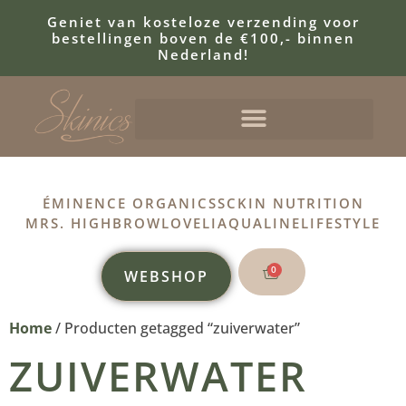
Geniet van kosteloze verzending voor
bestellingen boven de €100,- binnen
Nederland!
ÉMINENCE ORGANICS
SCKIN NUTRITION
MRS. HIGHBROW
LOVELI
AQUALINE
LIFESTYLE
0
WEBSHOP
Home
/ Producten getagged “zuiverwater”
ZUIVERWATER