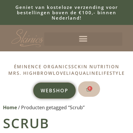
Geniet van kosteloze verzending voor
bestellingen boven de €100,- binnen
Nederland!
ÉMINENCE ORGANICS
SCKIN NUTRITION
MRS. HIGHBROW
LOVELI
AQUALINE
LIFESTYLE
0
WEBSHOP
Home
/ Producten getagged “Scrub”
SCRUB