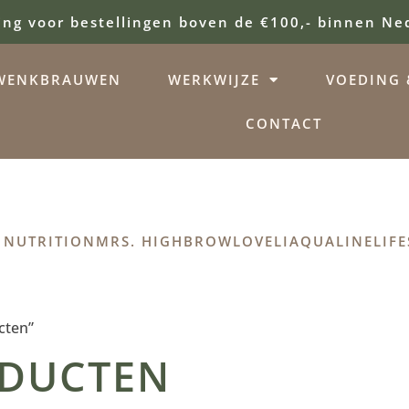
ing voor bestellingen boven de €100,- binnen Ne
WENKBRAUWEN
WERKWIJZE
VOEDING &
CONTACT
 NUTRITION
MRS. HIGHBROW
LOVELI
AQUALINE
LIFE
cten”
DUCTEN