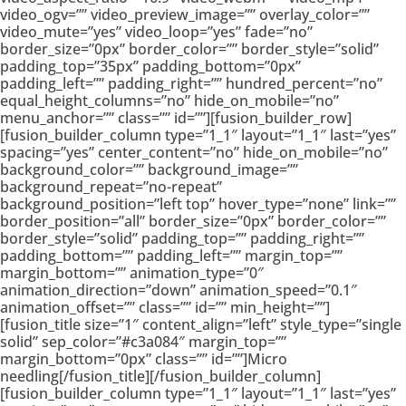
video_ogv=”” video_preview_image=”” overlay_color=””
video_mute=”yes” video_loop=”yes” fade=”no”
border_size=”0px” border_color=”” border_style=”solid”
padding_top=”35px” padding_bottom=”0px”
padding_left=”” padding_right=”” hundred_percent=”no”
equal_height_columns=”no” hide_on_mobile=”no”
menu_anchor=”” class=”” id=””][fusion_builder_row]
[fusion_builder_column type=”1_1″ layout=”1_1″ last=”yes”
spacing=”yes” center_content=”no” hide_on_mobile=”no”
background_color=”” background_image=””
background_repeat=”no-repeat”
background_position=”left top” hover_type=”none” link=””
border_position=”all” border_size=”0px” border_color=””
border_style=”solid” padding_top=”” padding_right=””
padding_bottom=”” padding_left=”” margin_top=””
margin_bottom=”” animation_type=”0″
animation_direction=”down” animation_speed=”0.1″
animation_offset=”” class=”” id=”” min_height=””]
[fusion_title size=”1″ content_align=”left” style_type=”single
solid” sep_color=”#c3a084″ margin_top=””
margin_bottom=”0px” class=”” id=””]Micro
needling[/fusion_title][/fusion_builder_column]
[fusion_builder_column type=”1_1″ layout=”1_1″ last=”yes”