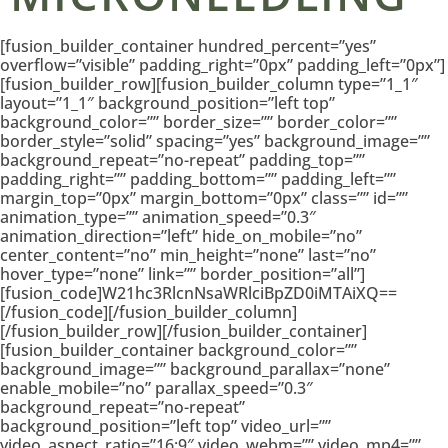
[fusion_builder_container hundred_percent=”yes”
overflow=”visible” padding_right=”0px” padding_left=”0px”]
[fusion_builder_row][fusion_builder_column type=”1_1″
layout=”1_1″ background_position=”left top”
background_color=”” border_size=”” border_color=””
border_style=”solid” spacing=”yes” background_image=””
background_repeat=”no-repeat” padding_top=””
padding_right=”” padding_bottom=”” padding_left=””
margin_top=”0px” margin_bottom=”0px” class=”” id=””
animation_type=”” animation_speed=”0.3″
animation_direction=”left” hide_on_mobile=”no”
center_content=”no” min_height=”none” last=”no”
hover_type=”none” link=”” border_position=”all”]
[fusion_code]W21hc3RlcnNsaWRlciBpZD0iMTAiXQ==
[/fusion_code][/fusion_builder_column]
[/fusion_builder_row][/fusion_builder_container]
[fusion_builder_container background_color=””
background_image=”” background_parallax=”none”
enable_mobile=”no” parallax_speed=”0.3″
background_repeat=”no-repeat”
background_position=”left top” video_url=””
video_aspect_ratio=”16:9″ video_webm=”” video_mp4=””