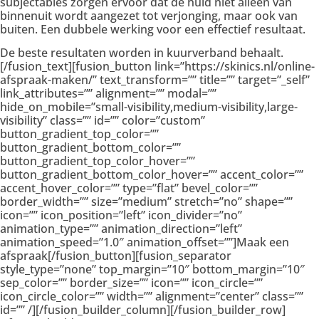
subjectables zorgen ervoor dat de huid niet alleen van
binnenuit wordt aangezet tot verjonging, maar ook van
buiten. Een dubbele werking voor een effectief resultaat.
De beste resultaten worden in kuurverband behaalt.
[/fusion_text][fusion_button link=”https://skinics.nl/online-
afspraak-maken/” text_transform=”” title=”” target=”_self”
link_attributes=”” alignment=”” modal=””
hide_on_mobile=”small-visibility,medium-visibility,large-
visibility” class=”” id=”” color=”custom”
button_gradient_top_color=””
button_gradient_bottom_color=””
button_gradient_top_color_hover=””
button_gradient_bottom_color_hover=”” accent_color=””
accent_hover_color=”” type=”flat” bevel_color=””
border_width=”” size=”medium” stretch=”no” shape=””
icon=”” icon_position=”left” icon_divider=”no”
animation_type=”” animation_direction=”left”
animation_speed=”1.0″ animation_offset=””]Maak een
afspraak[/fusion_button][fusion_separator
style_type=”none” top_margin=”10″ bottom_margin=”10″
sep_color=”” border_size=”” icon=”” icon_circle=””
icon_circle_color=”” width=”” alignment=”center” class=””
id=”” /][/fusion_builder_column][/fusion_builder_row]