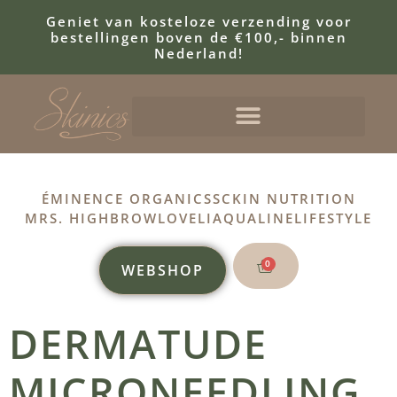
Geniet van kosteloze verzending voor
bestellingen boven de €100,- binnen
Nederland!
ÉMINENCE ORGANICS
SCKIN NUTRITION
MRS. HIGHBROW
LOVELI
AQUALINE
LIFESTYLE
0
WEBSHOP
DERMATUDE
MICRONEEDLING