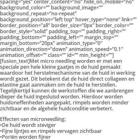
spacing=”yes” center_content=”no” hide_on_mobile=”no”
background_color=”” background_image=””
background_repeat=”no-repeat”
background_position=”left top” hover_type=”none” link=””
border_position=”all” border_size=”0px” border_color=””
border_style=”solid” padding_top=”” padding_right=””
padding_bottom=”” padding_left=”” margin_top=””
margin_bottom=”20px” animation_type=”0″
animation_direction=”down” animation_speed=”0.1″
animation_offset=”” class=”” id=”” min_height=””]
[fusion_text]Met micro needling worden er met een
speciale pen hele kleine gaatjes in de huid gemaakt
waardoor het herstelmechanisme van de huid in werking
wordt gezet. Dit betekent dat de huid direct collageen en
elastine gaat aanmaken om de huid te herstellen.
Tegelijkertijd kunnen de werkstoffen die we aanbrengen
dieper de huid ingesluisd worden. Hierdoor worden
huidoneffenheden aangepakt, rimpels worden minder
zichtbaar en de algehele huidconditie verbetert.
Effecten van microneedling:
•De huid wordt steviger
•Fijne lijntjes en rimpels vervagen zichtbaar
•Poriën worden fijner