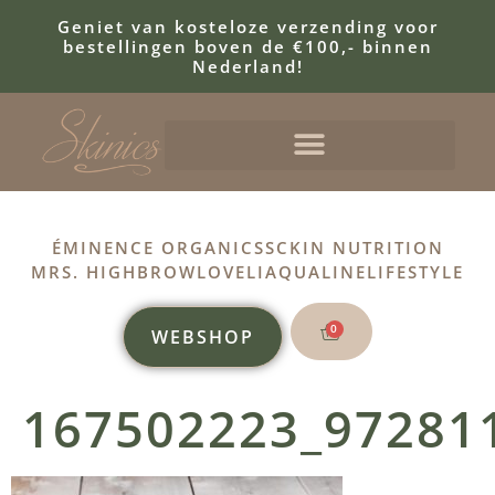
Geniet van kosteloze verzending voor
bestellingen boven de €100,- binnen
Nederland!
ÉMINENCE ORGANICS
SCKIN NUTRITION
MRS. HIGHBROW
LOVELI
AQUALINE
LIFESTYLE
0
WEBSHOP
167502223_97281