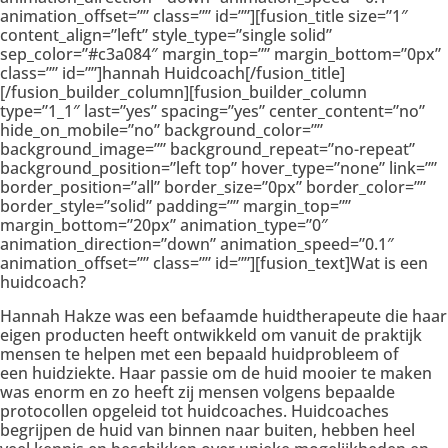
animation_offset=”” class=”” id=””][fusion_title size=”1″
content_align=”left” style_type=”single solid”
sep_color=”#c3a084″ margin_top=”” margin_bottom=”0px”
class=”” id=””]hannah Huidcoach[/fusion_title]
[/fusion_builder_column][fusion_builder_column
type=”1_1″ last=”yes” spacing=”yes” center_content=”no”
hide_on_mobile=”no” background_color=””
background_image=”” background_repeat=”no-repeat”
background_position=”left top” hover_type=”none” link=””
border_position=”all” border_size=”0px” border_color=””
border_style=”solid” padding=”” margin_top=””
margin_bottom=”20px” animation_type=”0″
animation_direction=”down” animation_speed=”0.1″
animation_offset=”” class=”” id=””][fusion_text]Wat is een
huidcoach?
Hannah Hakze was een befaamde huidtherapeute die haar
eigen producten heeft ontwikkeld om vanuit de praktijk
mensen te helpen met een bepaald huidprobleem of
een huidziekte. Haar passie om de huid mooier te maken
was enorm en zo heeft zij mensen volgens bepaalde
protocollen opgeleid tot huidcoaches. Huidcoaches
begrijpen de huid van binnen naar buiten, hebben heel