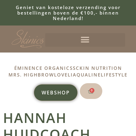
Geniet van kosteloze verzending voor
bestellingen boven de €100,- binnen
Nederland!
ÉMINENCE ORGANICS
SCKIN NUTRITION
MRS. HIGHBROW
LOVELI
AQUALINE
LIFESTYLE
0
WEBSHOP
HANNAH
HUIDCOACH