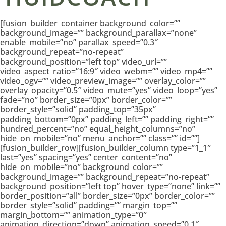
[fusion_builder_container background_color=””
background_image=”” background_parallax=”none”
enable_mobile=”no” parallax_speed=”0.3″
background_repeat=”no-repeat”
background_position=”left top” video_url=””
video_aspect_ratio=”16:9″ video_webm=”” video_mp4=””
video_ogv=”” video_preview_image=”” overlay_color=””
overlay_opacity=”0.5″ video_mute=”yes” video_loop=”yes”
fade=”no” border_size=”0px” border_color=””
border_style=”solid” padding_top=”35px”
padding_bottom=”0px” padding_left=”” padding_right=””
hundred_percent=”no” equal_height_columns=”no”
hide_on_mobile=”no” menu_anchor=”” class=”” id=””]
[fusion_builder_row][fusion_builder_column type=”1_1″
last=”yes” spacing=”yes” center_content=”no”
hide_on_mobile=”no” background_color=””
background_image=”” background_repeat=”no-repeat”
background_position=”left top” hover_type=”none” link=””
border_position=”all” border_size=”0px” border_color=””
border_style=”solid” padding=”” margin_top=””
margin_bottom=”” animation_type=”0″
animation_direction=”down” animation_speed=”0.1″