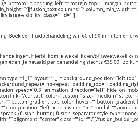
ding_bottom=”” padding_left=”” margin_top=”” margin_bott
in_height=””][fusion_text columns=”” column_min_width=”” c
y,large-visibility” class=”” id=””]
ng. Boek een huidbehandeling van 60 of 90 minuten en erva
ehandelingen. Hierbij kom je wekelijks en/of tweewekelijks
ieden. Je betaald per behandeling slechts €35,00 , zo kun
umn type=”1_1″ layout=”1_1″ background_position=”left top”
background_repeat=”no-repeat” padding_top=”” padding_rig
mation_speed=”0.3″ animation_direction=”left” hide_on_mob
ton link=”/contact” color=”custom” size=”medium” stretch=”no
r=”” button_gradient_top_color_hover=”” button_gradient_
”” icon_position=”left” icon_divider=”no” modal=”” animati
 afspraak[/fusion_button][fusion_separator style_type=”no
idth=”” alignment=”center” class=”” id=”” /][/fusion_builder