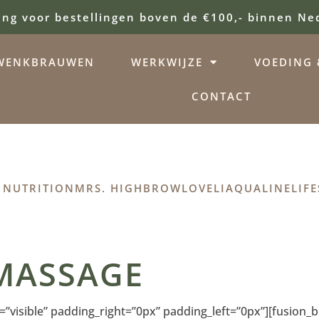
ing voor bestellingen boven de €100,- binnen Ne
WENKBRAUWEN
WERKWIJZE
VOEDING &
CONTACT
 NUTRITION
MRS. HIGHBROW
LOVELI
AQUALINE
LIFE
MASSAGE
”visible” padding_right=”0px” padding_left=”0px”][fusion_