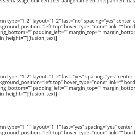
eefselmassage ook een zeer aangename en ontspannen mas
umn type=”1_2″ layout=”1_2″ last=”no” spacing=”yes” cente
ound_position=”left top” hover_type=”none” link=”” borde
ding_bottom=”” padding_left=”” margin_top=”” margin_bott
n_height=””][fusion_text]
s
umn type=”1_2″ layout=”1_2″ last=”yes” spacing=”yes” cent
ound_position=”left top” hover_type=”none” link=”” borde
ding_bottom=”” padding_left=”” margin_top=”” margin_bott
n_height=””][fusion_text]
umn type=”1_1″ layout=”1_1″ last=”yes” spacing=”yes” cent
ound_position=”left top” hover_type=”none” link=”” borde