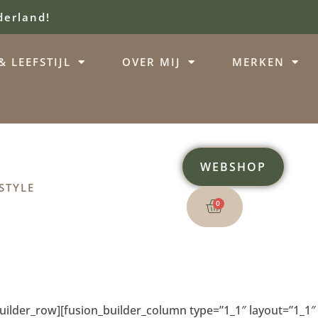
derland!
 LEEFSTIJL
OVER MIJ
MERKEN
WEBSHOP
STYLE
0
builder_row][fusion_builder_column type=”1_1″ layout=”1_1″