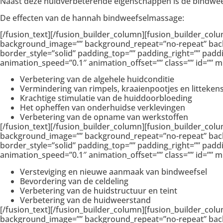
Naast deze huidverbeterende eigenschappen is de bindw
De effecten van de hannah bindweefselmassage:
[/fusion_text][/fusion_builder_column][fusion_builder_col
background_image=”” background_repeat=”no-repeat” backgr
border_style=”solid” padding_top=”” padding_right=”” pad
animation_speed=”0.1″ animation_offset=”” class=”” id=”” mi
Verbetering van de algehele huidconditie
Vermindering van rimpels, kraaienpootjes en litteken
Krachtige stimulatie van de huiddoorbloeding
Het opheffen van onderhuidse verklevingen
Verbetering van de opname van werkstoffen
[/fusion_text][/fusion_builder_column][fusion_builder_col
background_image=”” background_repeat=”no-repeat” backgr
border_style=”solid” padding_top=”” padding_right=”” pad
animation_speed=”0.1″ animation_offset=”” class=”” id=”” mi
Versteviging en nieuwe aanmaak van bindweefsel
Bevordering van de celdeling
Verbetering van de huidstructuur en teint
Verbetering van de huidweerstand
[/fusion_text][/fusion_builder_column][fusion_builder_col
background_image=”” background_repeat=”no-repeat” backgr