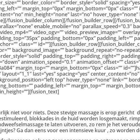
r_size=”” border_color=”” border_style=”solid” spacing=”
g_left=”” margin_top=”0px” margin_bottom=”0px” class=”” 
tent=”no” min_height=”none” last=”no” hover_type=”none” li
/fusion_builder_column][/fusion_builder_row][/fusion_bui
allax=”none” enable_mobile=”no” parallax_speed=”0.3″ ba
 video_mp4=”” video_ogv=”” video_preview_image=”” overlay
adding_top=”35px” padding_bottom=”0px” padding_left=”” p
=”” class=”” id=””][fusion_builder_row][fusion_builder_co
r=”” background_image=”” background_repeat=”no-repeat” 
order_style=”solid” padding_top=”” padding_right=”” paddin
down” animation_speed=”0.1″ animation_offset=”” class=”” i
#c3a084″ margin_top=”” margin_bottom=”0px” class=”” id=””]
″ layout=”1_1″ last=”yes” spacing=”yes” center_content=”n
ound_position=”left top” hover_type=”none” link=”” borde
ding_bottom=”” padding_left=”” margin_top=”” margin_bott
n_height=””][fusion_text]
lijk niet voor niets. Deze stevige massage is erop gericht 
stimuleerd, blokkades in de huid worden losgemaakt, rimp
ndweefselmassage te laten uitvoeren, zo rem je het veroude
e lijntjes? Ga dan eens voor een intensieve kuur , zo worden 