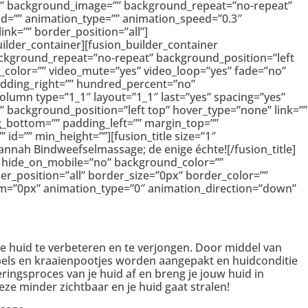
yes” background_image=”” background_repeat=”no-repeat”
id=”” animation_type=”” animation_speed=”0.3″
nk=”” border_position=”all”]
lder_container][fusion_builder_container
ckground_repeat=”no-repeat” background_position=”left
_color=”” video_mute=”yes” video_loop=”yes” fade=”no”
adding_right=”” hundred_percent=”no”
lumn type=”1_1″ layout=”1_1″ last=”yes” spacing=”yes”
background_position=”left top” hover_type=”none” link=””
g_bottom=”” padding_left=”” margin_top=””
d=”” min_height=””][fusion_title size=”1″
hannah Bindweefselmassage; de enige échte![/fusion_title]
o” hide_on_mobile=”no” background_color=””
r_position=”all” border_size=”0px” border_color=””
om=”0px” animation_type=”0″ animation_direction=”down”
de huid te verbeteren en te verjongen. Door middel van
els en kraaienpootjes worden aangepakt en huidconditie
ringsproces van je huid af en breng je jouw huid in
deze minder zichtbaar en je huid gaat stralen!