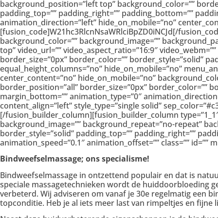
background_position=”left top” background_color=”” borde
padding_top=”” padding_right=”” padding_bottom=”” paddin
animation_direction=”left” hide_on_mobile=”no” center_con
[fusion_code]W21hc3RlcnNsaWRlciBpZD0iNCJd[/fusion_code][
background_color=”” background_image=”” background_par
top” video_url=”” video_aspect_ratio=”16:9″ video_webm=””
border_size=”0px” border_color=”” border_style=”solid” p
equal_height_columns=”no” hide_on_mobile=”no” menu_anchor
center_content=”no” hide_on_mobile=”no” background_colo
border_position=”all” border_size=”0px” border_color=”” b
margin_bottom=”” animation_type=”0″ animation_direction=”
content_align=”left” style_type=”single solid” sep_color=”
[/fusion_builder_column][fusion_builder_column type=”1_1
background_image=”” background_repeat=”no-repeat” backgr
border_style=”solid” padding_top=”” padding_right=”” pad
animation_speed=”0.1″ animation_offset=”” class=”” id=”” mi
Bindweefselmassage; ons specialisme!
Bindweefselmassage in ontzettend populair en dat is natuur
speciale massagetechnieken wordt de huiddoorbloeding ge
verbeterd. Wij adviseren om vanaf je 30e regelmatig een bi
topconditie. Heb je al iets meer last van rimpeltjes en fijn