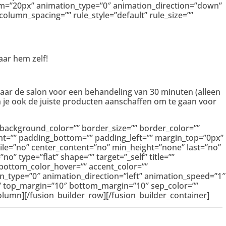
om=”20px” animation_type=”0″ animation_direction=”down”
olumn_spacing=”” rule_style=”default” rule_size=””
ar hem zelf!
 naar de salon voor een behandeling van 30 minuten (alleen
 je ook de juiste producten aanschaffen om te gaan voor
 background_color=”” border_size=”” border_color=””
ht=”” padding_bottom=”” padding_left=”” margin_top=”0px”
ile=”no” center_content=”no” min_height=”none” last=”no”
” type=”flat” shape=”” target=”_self” title=””
bottom_color_hover=”” accent_color=””
on_type=”0″ animation_direction=”left” animation_speed=”1″
ne” top_margin=”10″ bottom_margin=”10″ sep_color=””
_column][/fusion_builder_row][/fusion_builder_container]