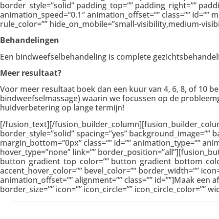
border_style=”solid” padding_top=”” padding_right=”” pad
animation_speed=”0.1″ animation_offset=”” class=”” id=”” m
rule_color=”” hide_on_mobile=”small-visibility,medium-visibilit
Behandelingen
Een bindweefselbehandeling is complete gezichtsbehandeli
Meer resultaat?
Voor meer resultaat boek dan een kuur van 4, 6, 8, of 10 b
bindweefselmassage) waarin we focussen op de probleemgeb
huidverbetering op lange termijn!
[/fusion_text][/fusion_builder_column][fusion_builder_col
border_style=”solid” spacing=”yes” background_image=”” 
margin_bottom=”0px” class=”” id=”” animation_type=”” ani
hover_type=”none” link=”” border_position=”all”][fusion_but
button_gradient_top_color=”” button_gradient_bottom_colo
accent_hover_color=”” bevel_color=”” border_width=”” icon=
animation_offset=”” alignment=”” class=”” id=””]Maak een
border_size=”” icon=”” icon_circle=”” icon_circle_color=”” w