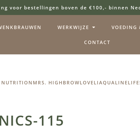
ing voor bestellingen boven de €100,- binnen Ne
WENKBRAUWEN
WERKWIJZE
VOEDING &
CONTACT
 NUTRITION
MRS. HIGHBROW
LOVELI
AQUALINE
LIFE
NICS-115