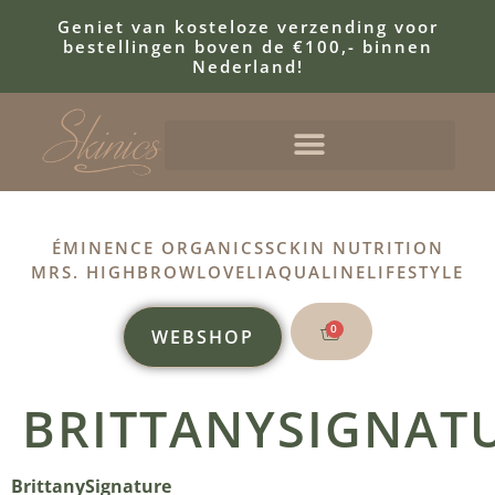
Geniet van kosteloze verzending voor
bestellingen boven de €100,- binnen
Nederland!
ÉMINENCE ORGANICS
SCKIN NUTRITION
MRS. HIGHBROW
LOVELI
AQUALINE
LIFESTYLE
0
WEBSHOP
BRITTANYSIGNAT
BrittanySignature