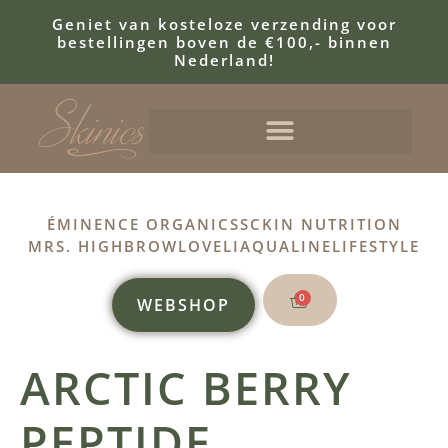
Geniet van kosteloze verzending voor
bestellingen boven de €100,- binnen
Nederland!
ÉMINENCE ORGANICS
SCKIN NUTRITION
MRS. HIGHBROW
LOVELI
AQUALINE
LIFESTYLE
0
WEBSHOP
ARCTIC BERRY
PEPTIDE