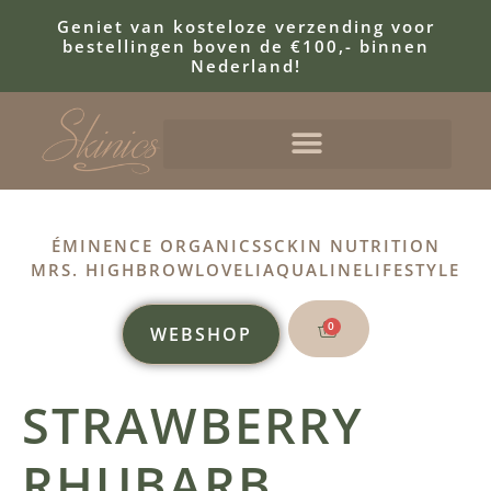
Geniet van kosteloze verzending voor
bestellingen boven de €100,- binnen
Nederland!
ÉMINENCE ORGANICS
SCKIN NUTRITION
MRS. HIGHBROW
LOVELI
AQUALINE
LIFESTYLE
0
WEBSHOP
STRAWBERRY
RHUBARB