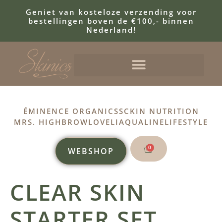
Geniet van kosteloze verzending voor
bestellingen boven de €100,- binnen
Nederland!
ÉMINENCE ORGANICS
SCKIN NUTRITION
MRS. HIGHBROW
LOVELI
AQUALINE
LIFESTYLE
0
WEBSHOP
CLEAR SKIN
STARTER SET