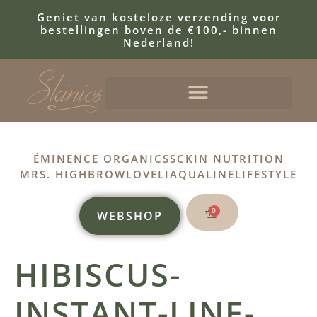
Geniet van kosteloze verzending voor
bestellingen boven de €100,- binnen
Nederland!
ÉMINENCE ORGANICS
SCKIN NUTRITION
MRS. HIGHBROW
LOVELI
AQUALINE
LIFESTYLE
0
WEBSHOP
HIBISCUS-
INSTANT-LINE-