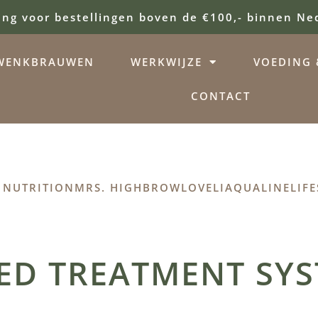
ing voor bestellingen boven de €100,- binnen Ne
WENKBRAUWEN
WERKWIJZE
VOEDING &
CONTACT
 NUTRITION
MRS. HIGHBROW
LOVELI
AQUALINE
LIFE
ED TREATMENT SYS