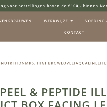
ing voor bestellingen boven de €100,- binnen Ne
WENKBRAUWEN
WERKWIJZE
VOEDING &
CONTACT
 NUTRITION
MRS. HIGHBROW
LOVELI
AQUALINE
LIFE
 PEEL & PEPTIDE I
CT BOX FACING LE