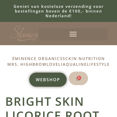
Geniet van kosteloze verzending voor
bestellingen boven de €100,- binnen
Nederland!
ÉMINENCE ORGANICS
SCKIN NUTRITION
MRS. HIGHBROW
LOVELI
AQUALINE
LIFESTYLE
0
WEBSHOP
BRIGHT SKIN
LICORICE ROOT