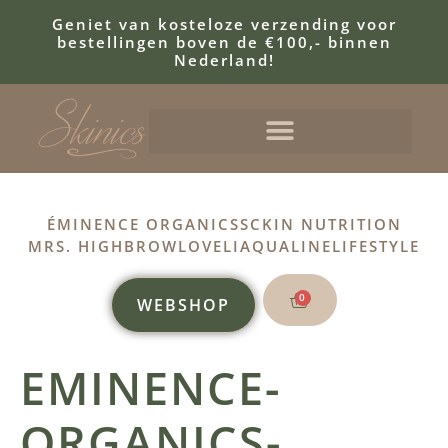
Geniet van kosteloze verzending voor
bestellingen boven de €100,- binnen
Nederland!
ÉMINENCE ORGANICS
SCKIN NUTRITION
MRS. HIGHBROW
LOVELI
AQUALINE
LIFESTYLE
0
WEBSHOP
EMINENCE-
ORGANICS-