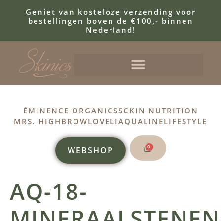
Geniet van kosteloze verzending voor
bestellingen boven de €100,- binnen
Nederland!
ÉMINENCE ORGANICS
SCKIN NUTRITION
MRS. HIGHBROW
LOVELI
AQUALINE
LIFESTYLE
0
WEBSHOP
AQ-18-
MINERAALSTENEN