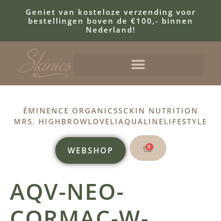
Geniet van kosteloze verzending voor
bestellingen boven de €100,- binnen
Nederland!
ÉMINENCE ORGANICS
SCKIN NUTRITION
MRS. HIGHBROW
LOVELI
AQUALINE
LIFESTYLE
0
WEBSHOP
AQV-NEO-
CORMAC-W-