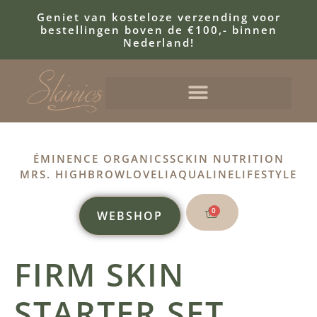
Geniet van kosteloze verzending voor
bestellingen boven de €100,- binnen
Nederland!
ÉMINENCE ORGANICS
SCKIN NUTRITION
MRS. HIGHBROW
LOVELI
AQUALINE
LIFESTYLE
0
WEBSHOP
FIRM SKIN
STARTER SET