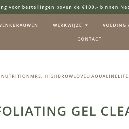
ing voor bestellingen boven de €100,- binnen Ne
WENKBRAUWEN
WERKWIJZE
VOEDING &
CONTACT
 NUTRITION
MRS. HIGHBROW
LOVELI
AQUALINE
LIFE
OLIATING GEL CLE